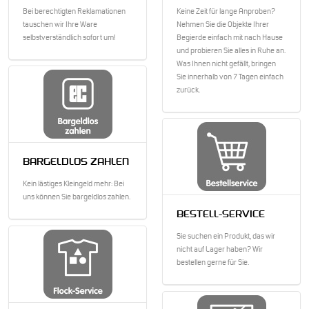
Bei berechtigten Reklamationen
Keine Zeit für lange Anproben?
tauschen wir Ihre Ware
Nehmen Sie die Objekte Ihrer
selbstverständlich sofort um!
Begierde einfach mit nach Hause
und probieren Sie alles in Ruhe an.
Was Ihnen nicht gefällt, bringen
Sie innerhalb von 7 Tagen einfach
zurück.
BARGELDLOS ZAHLEN
Kein lästiges Kleingeld mehr: Bei
uns können Sie bargeldlos zahlen.
BESTELL-SERVICE
Sie suchen ein Produkt, das wir
nicht auf Lager haben? Wir
bestellen gerne für Sie.