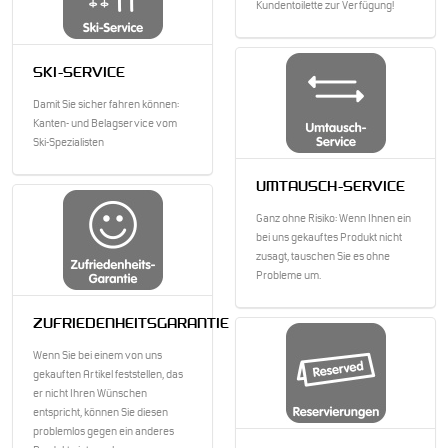
Kundentoilette zur Verfügung!
SKI-SERVICE
Damit Sie sicher fahren können:
Kanten- und Belagservice vom
Ski-Spezialisten
UMTAUSCH-SERVICE
Ganz ohne Risiko: Wenn Ihnen ein
bei uns gekauftes Produkt nicht
zusagt, tauschen Sie es ohne
Probleme um.
ZUFRIEDENHEITSGARANTIE
Wenn Sie bei einem von uns
gekauften Artikel feststellen, das
er nicht Ihren Wünschen
entspricht, können Sie diesen
problemlos gegen ein anderes