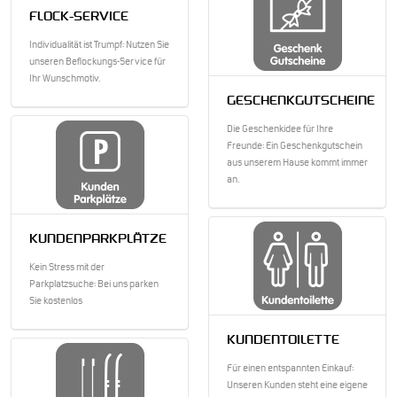
FLOCK-SERVICE
Individualität ist Trumpf: Nutzen Sie
unseren Beflockungs-Service für
Ihr Wunschmotiv.
GESCHENKGUTSCHEINE
Die Geschenkidee für Ihre
Freunde: Ein Geschenkgutschein
aus unserem Hause kommt immer
an.
KUNDENPARKPLÄTZE
Kein Stress mit der
Parkplatzsuche: Bei uns parken
Sie kostenlos
KUNDENTOILETTE
Für einen entspannten Einkauf:
Unseren Kunden steht eine eigene